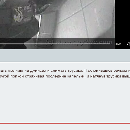
8:29
вать молнию на джинсах и снимать трусики. Наклонившись рачком н
ругой попкой стряхивая последние капельки, и натянув трусики выш