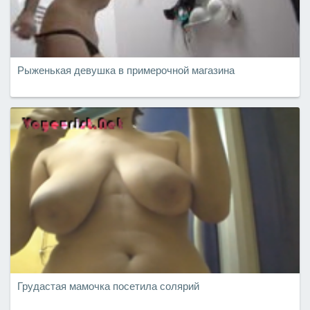
Рыженькая девушка в примерочной магазина
Грудастая мамочка посетила солярий