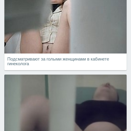
Подсматривают за голыми женщинами в кабинете
гинеколога