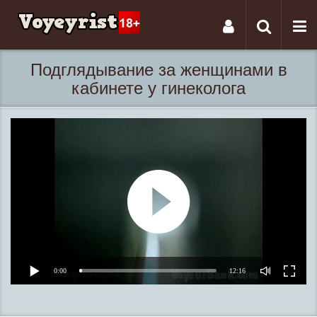
Tog
Toggle
nav
navigati
Подглядывание за женщинами в
кабинете у гинеколога
0:00
12:16