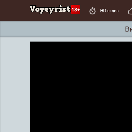
HD видео
Ви