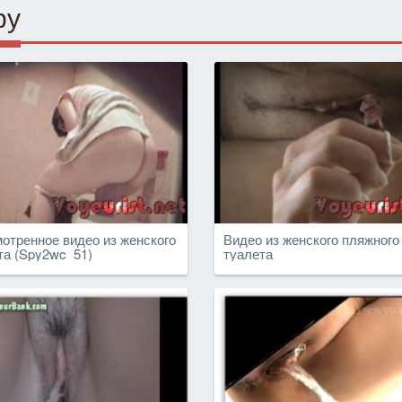
ру
отренное видео из женского
Видео из женского пляжного
та (Spy2wc_51)
туалета