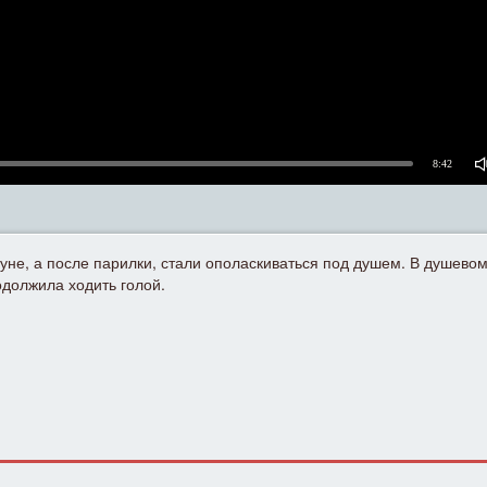
8:42
ауне, а после парилки, стали ополаскиваться под душем. В душево
одолжила ходить голой.