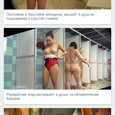
Поплавав в бассейне женщины заходят в душ не
подозревая о срытой съемке
Развратник подсматривает в душе за обнаженными
бабами