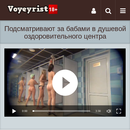
Tog
Toggle
nav
navigati
Подсматривают за бабами в душевой
оздоровительного центра
0:00
3:30