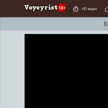
HD видео
Б