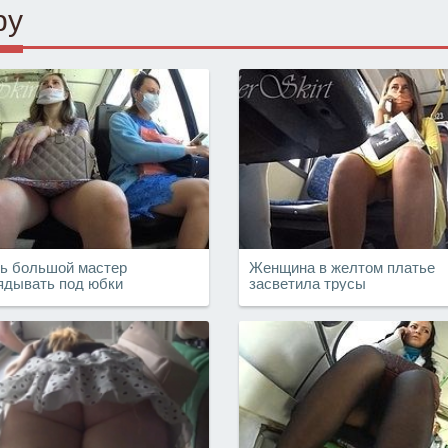
ру
ь большой мастер
Женщина в желтом платье
ядывать под юбки
засветила трусы