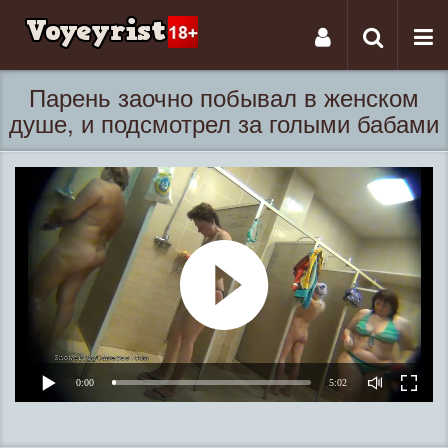
Tog
Toggle
nav
navigati
Парень заочно побывал в женском
душе, и подсмотрел за голыми бабами
0:00
5:02