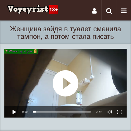
Tog
Toggle
nav
navigati
Женщина зайдя в туалет сменила
тампон, а потом стала писать
0:00
2:29