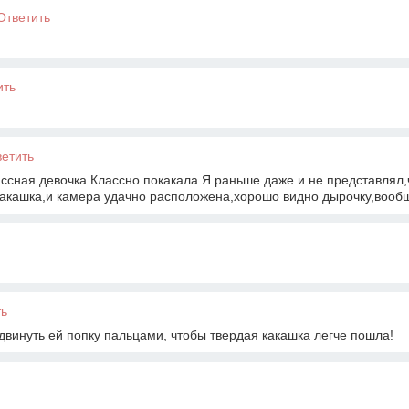
Ответить
ить
ветить
ссная девочка.Классно покакала.Я раньше даже и не представлял,чт
какашка,и камера удачно расположена,хорошо видно дырочку,вооб
ть
двинуть ей попку пальцами, чтобы твердая какашка легче пошла!