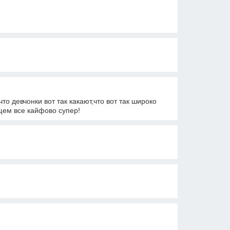
о девчонки вот так какают,что вот так широко
щем все кайфово супер!