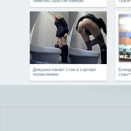
замечая скрытой камеры
туале
Девушка какает стоя в сортире
Блонд
поликлиники
скрыт