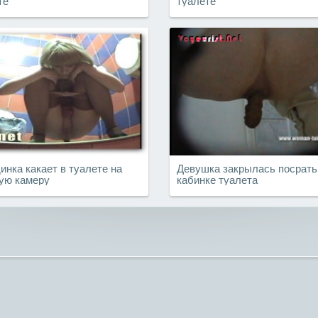
те
туалете
инка какает в туалете на
Девушка закрылась посрать
ую камеру
кабинке туалета