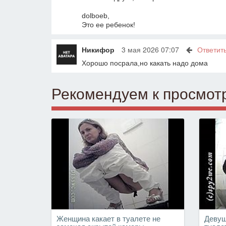
dolboeb,
Это ее ребенок!
Никифор
3 мая 2026 07:07
Ответит
Хорошо посрала,но какать надо дома
Рекомендуем к просмот
Женщина какает в туалете не
Девуш