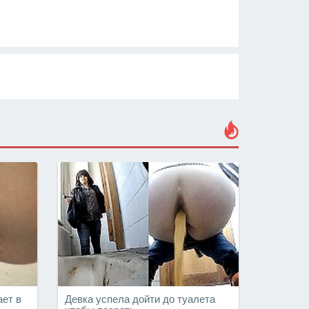
ает в
Девка успела дойти до туалета