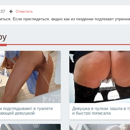
:37
Ответить
ться. Если приглядеться, видно как из пизденки подтекает утренн
ру
м подглядывают в туалете
Девушка в чулках зашла в т
сающей девушкой
и быстро пописала