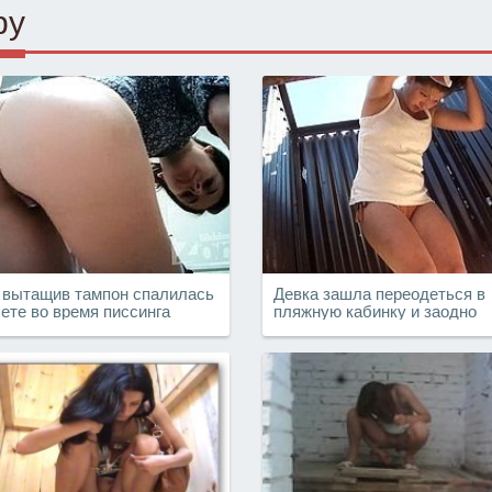
ру
 вытащив тампон спалилась
Девка зашла переодеться в
лете во время писсинга
пляжную кабинку и заодно
сменить тампон