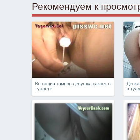
Рекомендуем к просмот
Вытащив тампон девушка какает в
Девка
туалете
в туа