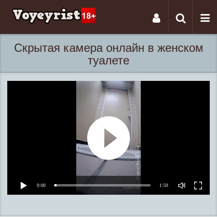
Tog
Toggle
nav
navigati
Скрытая камера онлайн в женском
туалете
0:00
1:59