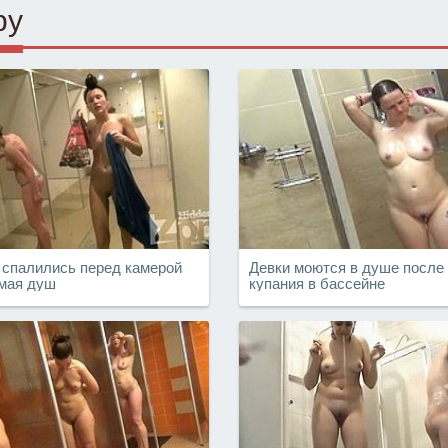
ру
 спалились перед камерой
Девки моются в душе после
мая душ
купания в бассейне