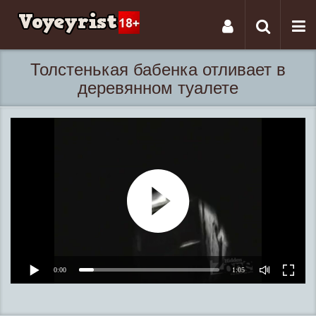
Tog
Toggle
nav
navigati
Толстенькая бабенка отливает в
деревянном туалете
0:00
1:05