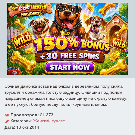
Сочная дамочка встав над очком в деревянном полу сняла
труселя и обнажила толстую задницу. Сидящий под полом
извращенец снимая писающую женщину на скрытую камеру,
а ее пухлую, бритую песду палил крупным планом.
Просмотров:
21 373
Категории:
Женский туалет
Дата: 13 окт 2014